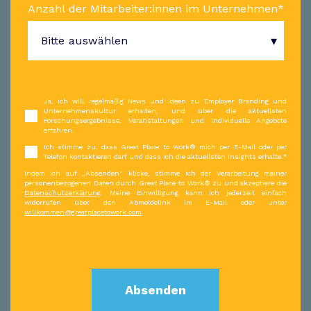
Anzahl der Mitarbeiter:innen im Unternehmen
*
Ja, ich will regelmäßig News und Ideen zu Employer Branding und
Unternehmenskultur erhalten, und über die aktuellsten
Forschungsergebnisse, Veranstaltungen und individuelle Angebote
erfahren.
Ich stimme zu, dass Great Place to Work® mich per E-Mail oder per
Telefon kontaktieren darf und dass ich die aktuellsten Insights erhalte.
*
Indem ich auf „Absenden“ klicke, stimme ich der Verarbeitung meiner
personenbezogenen Daten durch Great Place to Work® zu und akzeptiere die
Datenschutzerklärung
. Meine Einwilligung kann ich jederzeit einfach
widerrufen über den Abmeldelink im E-Mail oder unter
willkommen@greatplacetowork.com
.