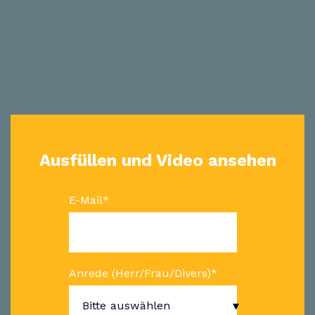
Ausfüllen und Video ansehen
E-Mail
*
Anrede (Herr/Frau/Divers)
*