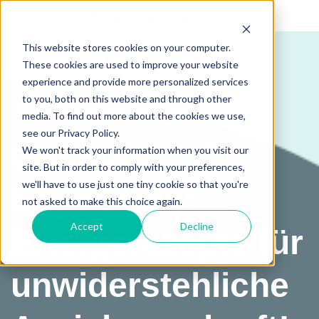
This website stores cookies on your computer.
These cookies are used to improve your website
experience and provide more personalized services
to you, both on this website and through other
Webinar on demand
media. To find out more about the cookies we use,
see our Privacy Policy.
Generation Z
We won't track your information when you visit our
site. But in order to comply with your preferences,
we'll have to use just one tiny cookie so that you're
begeistern:
not asked to make this choice again.
Accept
Decline
Erfolgsrezepte für
unwiderstehliche