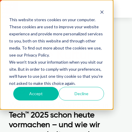
This website stores cookies on your computer.
These cookies are used to improve your website
experience and provide more personalized services
KI Webinar
to you, both on this website and through other
media. To find out more about the cookies we use,
Ist eure Kultur
see our Privacy Policy.
We won't track your information when you visit our
bereit für KI-
site. But in order to comply with your preferences,
we'll have to use just one tiny cookie so that you're
Agenten?
not asked to make this choice again.
Accept
Decline
Was die Best Workplaces in
Tech™ 2025 schon heute
vormachen – und wie wir