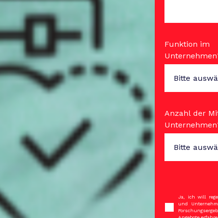
Funktion im
Unternehmen
Anzahl der Mi
Unternehmen
Ja, ich will re
und Unternehme
Forschungserg
Angebote erfahre