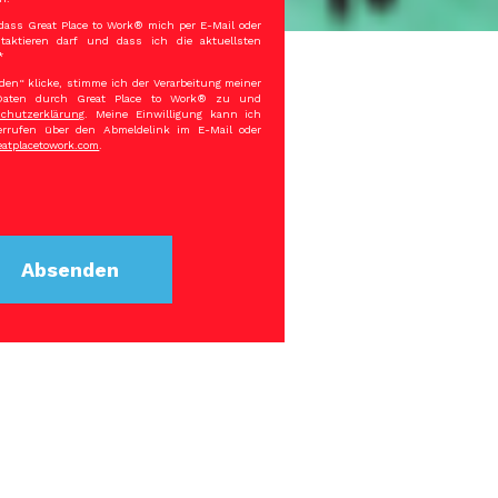
dass Great Place to Work® mich per E-Mail oder
ntaktieren darf und dass ich die aktuellsten
*
en“ klicke, stimme ich der Verarbeitung meiner
Daten durch Great Place to Work® zu und
chutzerklärung
. Meine Einwilligung kann ich
derrufen über den Abmeldelink im E-Mail oder
atplacetowork.com
.