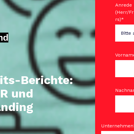
Anrede
(Herr/F
rs)
*
nd
Vornam
its-Berichte:
HR und
Nachn
anding
Unternehmen