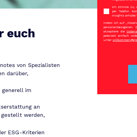
Ich stimme zu, 
per Telefon ko
Insights erhalte.
Indem ich auf „Absend
personenbezogenen 
r euch
akzeptiere die
Datens
jederzeit einfach wi
unter
willkommen@gre
notes von Spezialisten
en darüber,
 generell im
tserstattung an
gestellt werden,
er ESG-Kriterien