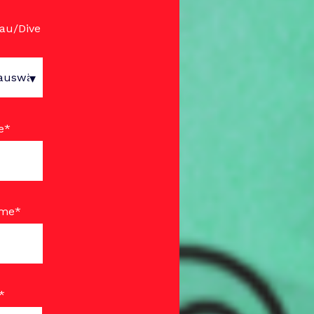
rau/Dive
e
*
ame
*
*