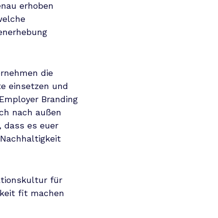
enau erhoben
welche
tenerhebung
ernehmen die
te einsetzen und
 Employer Branding
ch nach außen
, dass es euer
Nachhaltigkeit
tionskultur für
gkeit fit machen