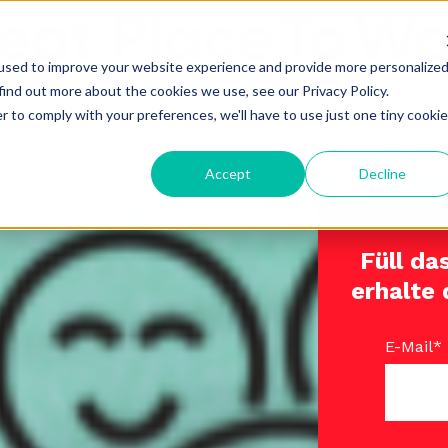
used to improve your website experience and provide more personalize
find out more about the cookies we use, see our Privacy Policy.
r to comply with your preferences, we'll have to use just one tiny cookie
Accept
Decline
Füll da
erhalte
E-Mail
*